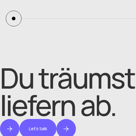
@serodemir
x._agnes
Du träumst
liefern ab.
Let's talk