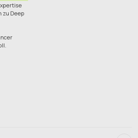
xpertise
n zu Deep
encer
ll.