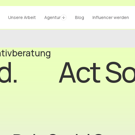
Cases
Agentur
Blog
Kontakt
Unsere Arbeit
Agentur
Blog
Influencer werden
ativberatung
d.
Act So