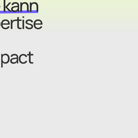
 kann
ertise
mpact