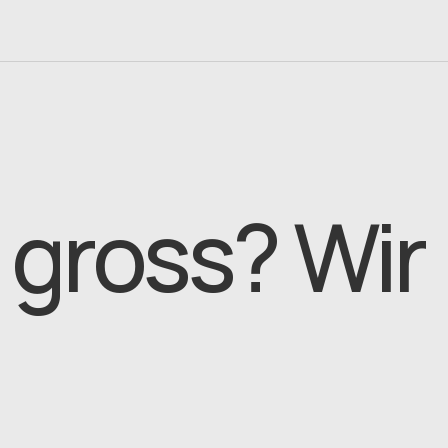
bendritbajra
 gross? Wir