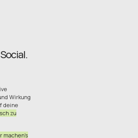
Social.
ive
 und Wirkung
f deine
isch zu
r machen’s