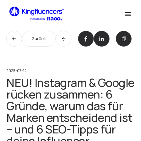
Confirm
Dienstleistungen
Dienstleistungen
Zurück
Cases
Unsere Arbeit
Agentur
Agentur
2025-07-14
NEU! Instagram & Google
Blog
Blog
rücken zusammen: 6
Influencer werden
Gründe, warum das für
Influencer werden
Kontakt
Marken entscheidend ist
Kontaktiere uns
– und 6 SEO-Tipps für
deine Influencer-