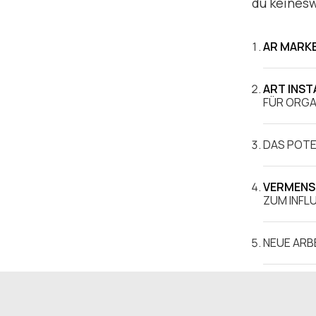
du keinesw
AR MARK
ART INST
FÜR ORGA
DAS POTE
VERMENS
ZUM INFL
NEUE ARB