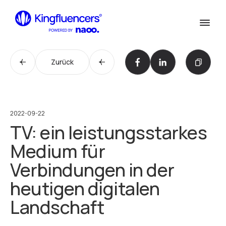
Confirm
Dienstleistungen
Dienstleistungen
Zurück
Cases
Unsere Arbeit
Agentur
Agentur
2022-09-22
TV: ein leistungsstarkes
Blog
Blog
Medium für
Influencer werden
Verbindungen in der
Influencer werden
Kontakt
heutigen digitalen
Kontaktiere uns
Landschaft